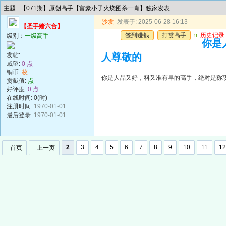
主题 : 【071期】原创高手【富豪小子火烧图杀一肖】独家发表
沙发
发表于: 2025-06-28 16:13
【圣手赌六合】
签到赚钱
打赏高手
u
历史记录
级别：
一级高手
你是
发帖:
人尊敬的
威望:
0 点
铜币:
枚
你是人品又好，料又准有早的高手，绝对是称
贡献值:
点
好评度:
0 点
在线时间: 0(时)
注册时间:
1970-01-01
最后登录:
1970-01-01
2
3
4
5
6
7
8
9
10
11
12
首页
上一页