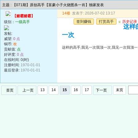
主题 : 【071期】原创高手【富豪小子火烧图杀一肖】独家发表
14楼
发表于: 2026-07-02 13:17
【赌霸赌霸】
签到赚钱
打赏高手
u
历史记录
级别：
一级高手
这样
发帖:
一次
威望:
0 点
铜币:
枚
这样的高手,我见一次我顶一次,我见一次我顶一
贡献值:
点
好评度:
0 点
在线时间: 0(时)
注册时间:
1970-01-01
最后登录:
1970-01-01
13
14
15
16
17
末页
首页
上一页
下一页