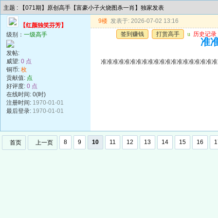
主题 : 【071期】原创高手【富豪小子火烧图杀一肖】独家发表
9楼
发表于: 2026-07-02 13:16
【红颜独笑芬芳】
签到赚钱
打赏高手
u
历史记录
级别：
一级高手
准准
发帖:
威望:
0 点
准准准准准准准准准准准准准准准准准准准准
铜币:
枚
贡献值:
点
好评度:
0 点
在线时间: 0(时)
注册时间:
1970-01-01
最后登录:
1970-01-01
8
9
10
11
12
13
14
15
16
1
首页
上一页