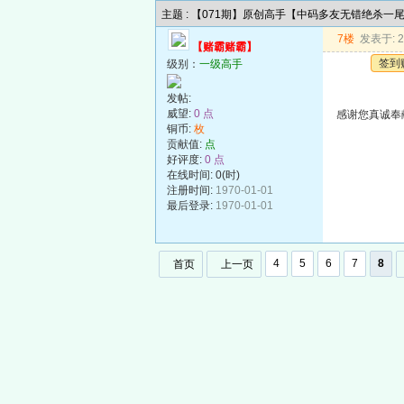
主题 : 【071期】原创高手【中码多友无错绝杀一
7楼
发表于: 20
【赌霸赌霸】
签到
级别：
一级高手
发帖:
威望:
0 点
感谢您真诚奉
铜币:
枚
贡献值:
点
好评度:
0 点
在线时间: 0(时)
注册时间:
1970-01-01
最后登录:
1970-01-01
4
5
6
7
8
首页
上一页