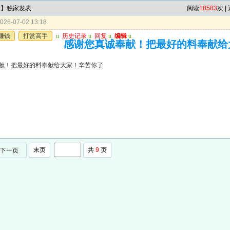
尾】独家发表
阅读
18583
次 |
26-07-02 13:18
赚钱
打赏高手
u
历史记录
u
回复
u
编辑
u
感谢您真诚奉献！把最好的料奉献给
献！把最好的料奉献给大家！辛苦你了
末页
共
9
页
下一页