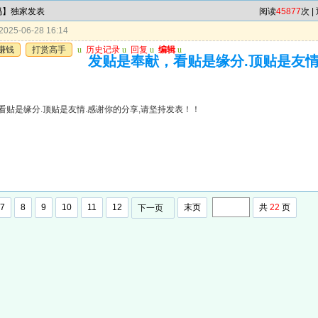
4码】独家发表
阅读
45877
次 |
025-06-28 16:14
赚钱
打赏高手
u
历史记录
u
回复
u
编辑
u
发贴是奉献，看贴是缘分.顶贴是友情
看贴是缘分.顶贴是友情.感谢你的分享,请坚持发表！！
7
8
9
10
11
12
末页
共
22
页
下一页