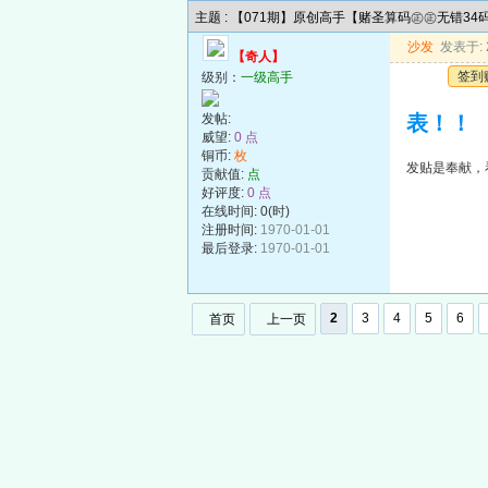
主题 : 【071期】原创高手【赌圣算码㊣㊣无错3
沙发
发表于: 2
【奇人】
签到
级别：
一级高手
发帖:
表！！
威望:
0 点
铜币:
枚
发贴是奉献，
贡献值:
点
好评度:
0 点
在线时间: 0(时)
注册时间:
1970-01-01
最后登录:
1970-01-01
2
3
4
5
6
首页
上一页