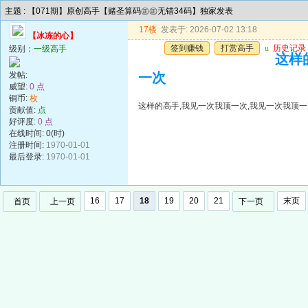
主题 : 【071期】原创高手【赌圣算码㊣㊣无错34码】独家发表
17楼
发表于: 2026-07-02 13:18
【冰冻的心】
签到赚钱
打赏高手
u
历史记录
级别：
一级高手
这样
发帖:
一次
威望:
0 点
铜币:
枚
这样的高手,我见一次我顶一次,我见一次我顶一
贡献值:
点
好评度:
0 点
在线时间: 0(时)
注册时间:
1970-01-01
最后登录:
1970-01-01
16
17
18
19
20
21
末页
首页
上一页
下一页