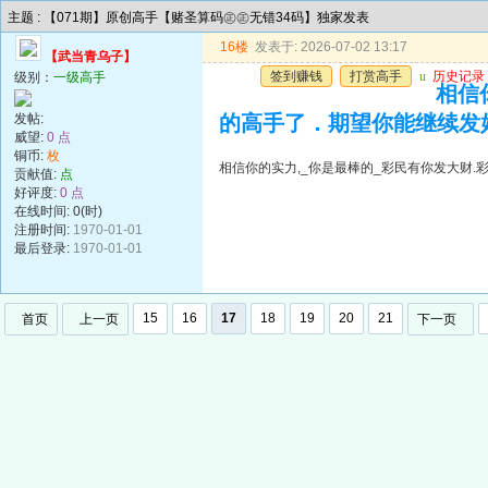
主题 : 【071期】原创高手【赌圣算码㊣㊣无错34码】独家发表
16楼
发表于: 2026-07-02 13:17
【武当青乌子】
签到赚钱
打赏高手
u
历史记录
级别：
一级高手
相信
发帖:
的高手了．期望你能继续发
威望:
0 点
铜币:
枚
相信你的实力,_你是最棒的_彩民有你发大财
贡献值:
点
好评度:
0 点
在线时间: 0(时)
注册时间:
1970-01-01
最后登录:
1970-01-01
15
16
17
18
19
20
21
首页
上一页
下一页