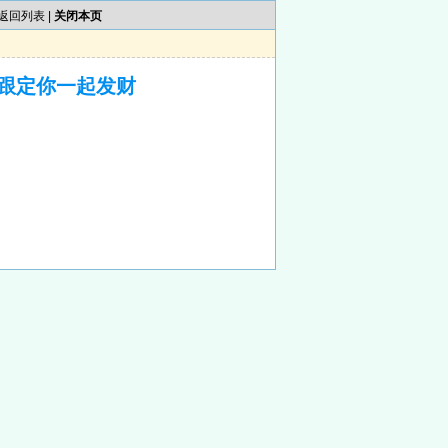
返回列表
|
关闭本页
跟定你一起发财