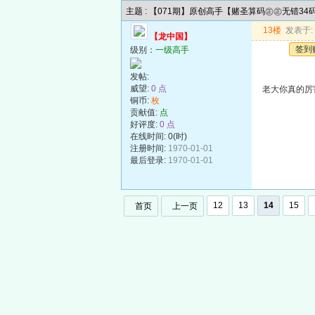
主题 : 【071期】原创高手【赌圣算码㊣㊣无错3
13楼
发表于: 2
【龙中国】
签到
级别：
一级高手
发帖:
威望:
0 点
老大你真的厉
铜币:
枚
贡献值:
点
好评度:
0 点
在线时间: 0(时)
注册时间:
1970-01-01
最后登录:
1970-01-01
12
13
14
15
首页
上一页