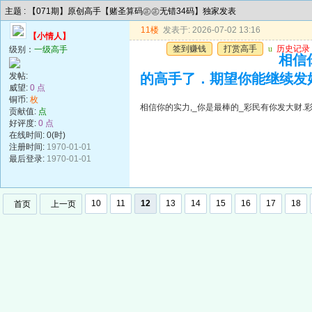
主题 : 【071期】原创高手【赌圣算码㊣㊣无错34码】独家发表
11楼
发表于: 2026-07-02 13:16
【小情人】
签到赚钱
打赏高手
u
历史记录
级别：
一级高手
相信
发帖:
的高手了．期望你能继续发
威望:
0 点
铜币:
枚
相信你的实力,_你是最棒的_彩民有你发大财
贡献值:
点
好评度:
0 点
在线时间: 0(时)
注册时间:
1970-01-01
最后登录:
1970-01-01
10
11
12
13
14
15
16
17
18
首页
上一页