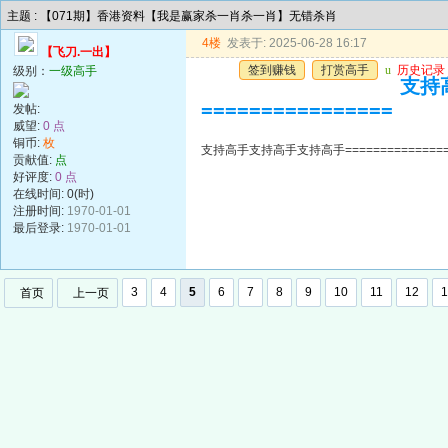
主题 : 【071期】香港资料【我是赢家杀一肖杀一肖】无错杀肖
4楼
发表于: 2025-06-28 16:17
【飞刀.一出】
签到赚钱
打赏高手
u
历史记录
级别：
一级高手
支持高
================
发帖:
威望:
0 点
铜币:
枚
支持高手支持高手支持高手=================
贡献值:
点
好评度:
0 点
在线时间: 0(时)
注册时间:
1970-01-01
最后登录:
1970-01-01
3
4
5
6
7
8
9
10
11
12
1
首页
上一页