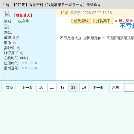
主题 : 【071期】香港资料【我是赢家杀一肖杀一肖】无错杀肖
12楼
发表于: 2026-07-02 13:18
【林某某人】
签到赚钱
打赏高手
u
历史记录
级别：
一级高手
不亏
发帖:
威望:
0 点
不亏是老大,加油啊,跟定你!!牛B顶顶顶顶顶顶
铜币:
枚
贡献值:
点
好评度:
0 点
在线时间: 0(时)
注册时间:
1970-01-01
最后登录:
1970-01-01
10
11
12
13
14
末页
首页
上一页
下一页