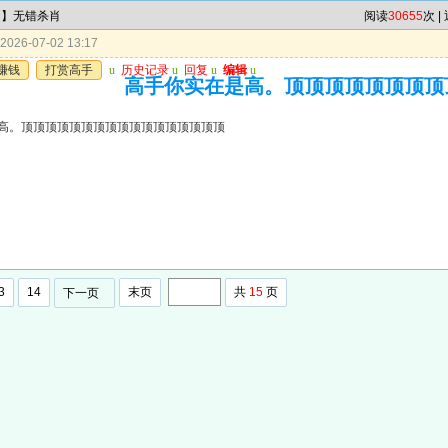
肖】无错杀肖
阅读
30655
次 |
026-07-02 13:17
赚钱
打赏高手
u
历史记录
u
回复
u
编辑
u
高手你实在是高。顶顶顶顶顶顶顶顶
高。顶顶顶顶顶顶顶顶顶顶顶顶顶顶顶顶顶
3
14
末页
共
15
页
下一页