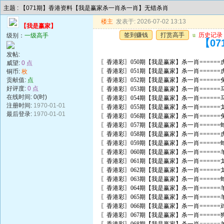
主题 : 【071期】香港资料【我是赢家杀一肖杀一肖】无错杀肖
楼主
发表于: 2026-07-02 13:13
【我是赢家】
签到赚钱
打赏高手
u
历史记录
级别：
一级高手
【0
发帖:
〖香港彩〗050期【我是赢家】杀一肖======虎
威望:
0 点
〖香港彩〗051期【我是赢家】杀一肖======虎
铜币:
枚
贡献值:
点
〖香港彩〗052期【我是赢家】杀一肖======兔
好评度:
0 点
〖香港彩〗053期【我是赢家】杀一肖======马
在线时间: 0(时)
〖香港彩〗054期【我是赢家】杀一肖======马
注册时间:
1970-01-01
〖香港彩〗055期【我是赢家】杀一肖======龙
最后登录:
1970-01-01
〖香港彩〗056期【我是赢家】杀一肖======兔
〖香港彩〗057期【我是赢家】杀一肖======蛇
〖香港彩〗058期【我是赢家】杀一肖======虎
〖香港彩〗059期【我是赢家】杀一肖======蛇
〖香港彩〗060期【我是赢家】杀一肖======羊
〖香港彩〗061期【我是赢家】杀一肖======龙
〖香港彩〗062期【我是赢家】杀一肖======龙
〖香港彩〗063期【我是赢家】杀一肖======蛇
〖香港彩〗064期【我是赢家】杀一肖======羊
〖香港彩〗065期【我是赢家】杀一肖======羊
〖香港彩〗066期【我是赢家】杀一肖======鸡
〖香港彩〗067期【我是赢家】杀一肖======狗