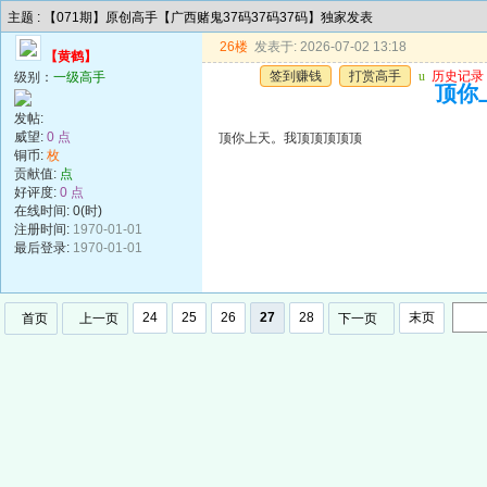
主题 : 【071期】原创高手【广西赌鬼37码37码37码】独家发表
26楼
发表于: 2026-07-02 13:18
【黄鹤】
签到赚钱
打赏高手
u
历史记录
级别：
一级高手
顶你
发帖:
威望:
0 点
顶你上天。我顶顶顶顶顶
铜币:
枚
贡献值:
点
好评度:
0 点
在线时间: 0(时)
注册时间:
1970-01-01
最后登录:
1970-01-01
24
25
26
27
28
末页
首页
上一页
下一页