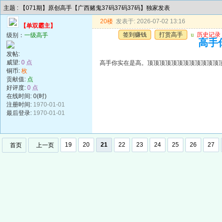
主题 : 【071期】原创高手【广西赌鬼37码37码37码】独家发表
20楼
发表于: 2026-07-02 13:16
【单双霸主】
签到赚钱
打赏高手
u
历史记录
级别：
一级高手
高手
发帖:
威望:
0 点
高手你实在是高。顶顶顶顶顶顶顶顶顶顶顶顶
铜币:
枚
贡献值:
点
好评度:
0 点
在线时间: 0(时)
注册时间:
1970-01-01
最后登录:
1970-01-01
19
20
21
22
23
24
25
26
27
首页
上一页