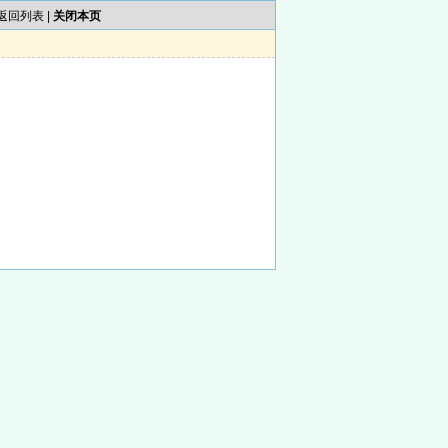
返回列表
|
关闭本页