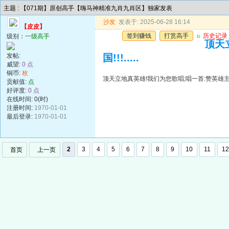
主题 : 【071期】原创高手【嗨马神精准九肖九肖区】独家发表
沙发
发表于: 2025-06-28 16:14
【皮皮】
签到赚钱
打赏高手
u
历史记录
级别：
一级高手
顶天
发帖:
国!!!.....
威望:
0 点
铜币:
枚
顶天立地真英雄!我们为您歌唱;唱一首:赞英雄主义歌遍
贡献值:
点
好评度:
0 点
在线时间: 0(时)
注册时间:
1970-01-01
最后登录:
1970-01-01
2
3
4
5
6
7
8
9
10
11
12
首页
上一页