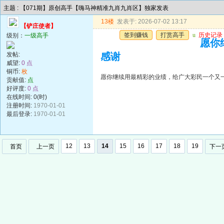
主题 : 【071期】原创高手【嗨马神精准九肖九肖区】独家发表
13楼
发表于: 2026-07-02 13:17
【铲庄使者】
签到赚钱
打赏高手
u
历史记录
级别：
一级高手
愿你
发帖:
感谢
威望:
0 点
铜币:
枚
愿你继续用最精彩的业绩，给广大彩民一个又
贡献值:
点
好评度:
0 点
在线时间: 0(时)
注册时间:
1970-01-01
最后登录:
1970-01-01
12
13
14
15
16
17
18
19
首页
上一页
下一