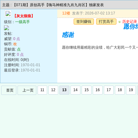
主题 : 【071期】原创高手【嗨马神精准九肖九肖区】独家发表
12楼
发表于: 2026-07-02 13:17
【灰太狼狼】
签到赚钱
打赏高手
u
历史记录
级别：
一级高手
愿你
发帖:
感谢
威望:
0 点
铜币:
枚
愿你继续用最精彩的业绩，给广大彩民一个又
贡献值:
点
好评度:
0 点
在线时间: 0(时)
注册时间:
1970-01-01
最后登录:
1970-01-01
11
12
13
14
15
16
17
18
19
首页
上一页