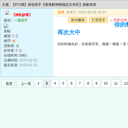
主题 : 【071期】原创高手【香港财神报稳定生肖区】独家发表
板凳
发表于: 2025-06-28 16:14
【神机妙算】
签到赚钱
打赏高手
u
历史记录
级别：
一级高手
你的
发帖:
再次大中
威望:
0 点
铜币:
枚
你的料确实好，你真够厉害，佩服！佩服！顶
贡献值:
点
好评度:
0 点
在线时间: 0(时)
注册时间:
1970-01-01
最后登录:
1970-01-01
2
3
4
5
6
7
8
9
10
11
12
首页
上一页