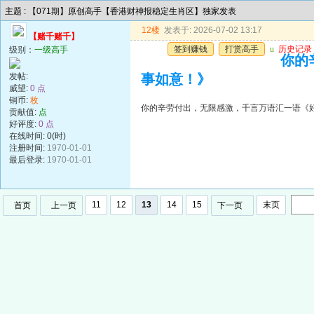
主题 : 【071期】原创高手【香港财神报稳定生肖区】独家发表
12楼
发表于: 2026-07-02 13:17
【赌千赌千】
签到赚钱
打赏高手
u
历史记录
级别：
一级高手
你的
发帖:
事如意！》
威望:
0 点
铜币:
枚
你的辛劳付出，无限感激，千言万语汇一语《
贡献值:
点
好评度:
0 点
在线时间: 0(时)
注册时间:
1970-01-01
最后登录:
1970-01-01
11
12
13
14
15
末页
首页
上一页
下一页