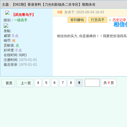
主题 : 【062期】香港资料【刀光剑影稳杀二肖专区】期期杀肖
8楼
发表于: 2025-06-04 16:43
【武当青乌子】
签到赚钱
打赏高手
u
历史记录
级别：
一级高手
相信你
发帖:
威望:
0 点
相信你的实力, 你是最棒的！！我要把你顶得高高的..
铜币:
枚
贡献值:
点
好评度:
0 点
在线时间: 0(时)
注册时间:
1970-01-01
最后登录:
1970-01-01
4
5
6
7
8
9
共
9
页
首页
上一页