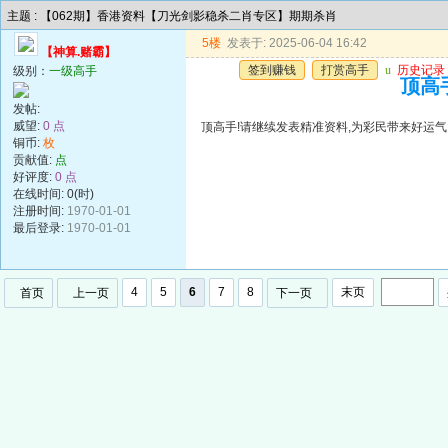
主题 : 【062期】香港资料【刀光剑影稳杀二肖专区】期期杀肖
5楼
发表于: 2025-06-04 16:42
【神算.赌霸】
签到赚钱
打赏高手
u
历史记录
级别：
一级高手
顶高手
发帖:
威望:
0 点
顶高手!请继续发表精准资料,为彩民带来好运气!谢谢!!
铜币:
枚
贡献值:
点
好评度:
0 点
在线时间: 0(时)
注册时间:
1970-01-01
最后登录:
1970-01-01
4
5
6
7
8
末页
首页
上一页
下一页