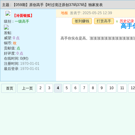
主题 : 【059期】原创高手【时过境迁原创37码37码】独家发表
地板
发表于: 2025-05-25 12:39
【冷面银狐】
签到赚钱
打赏高手
u
历史记录
级别：
一级高手
高手
发帖:
威望:
0 点
高手你实在是高。顶顶顶顶顶顶顶顶顶顶顶顶
铜币:
枚
贡献值:
点
好评度:
0 点
在线时间: 0(时)
注册时间:
1970-01-01
最后登录:
1970-01-01
2
3
4
5
6
7
8
9
10
11
12
首页
上一页