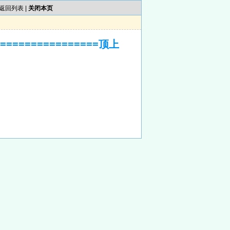
返回列表
|
关闭本页
==============顶上