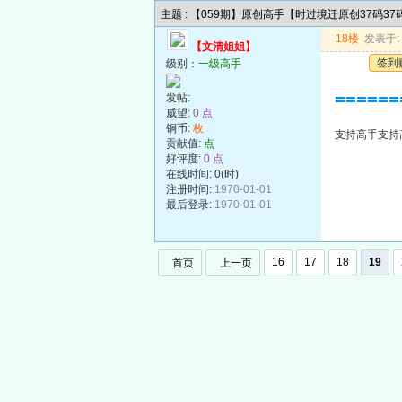
主题 : 【059期】原创高手【时过境迁原创37码3
18楼
发表于: 2
【文清姐姐】
签到
级别：
一级高手
======
发帖:
威望:
0 点
铜币:
枚
支持高手支持高手支
贡献值:
点
好评度:
0 点
在线时间: 0(时)
注册时间:
1970-01-01
最后登录:
1970-01-01
16
17
18
19
首页
上一页