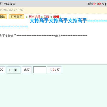
7码】独家发表
阅读
44155
次 |
026-06-02 18:39
赚钱
打赏高手
u
历史记录
u
回复
u
编辑
u
支持高手支持高手支持高手=========
==========
持高手=======================顶上================
20
末页
共
21
页
下一页