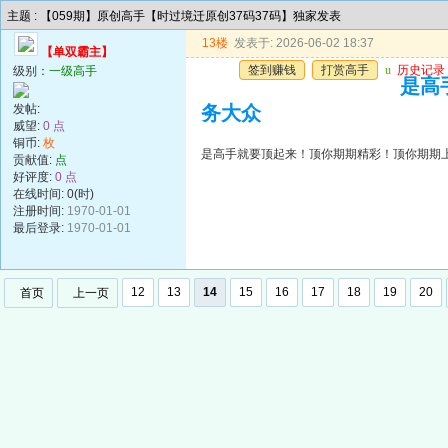
主题 : 【059期】原创高手【时过境迁原创37码37码】独家发表
13楼
发表于: 2026-06-02 18:37
【单双霸主】
签到赚钱
打赏高手
u
历史记录
级别：
一级高手
是高
发帖:
务大众
威望:
0 点
铜币:
枚
是高手就要顶起来！顶你期期精彩！顶你期期
贡献值:
点
好评度:
0 点
在线时间: 0(时)
注册时间:
1970-01-01
最后登录:
1970-01-01
12
13
14
15
16
17
18
19
20
首页
上一页