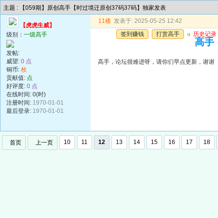
主题 : 【059期】原创高手【时过境迁原创37码37码】独家发表
11楼
发表于: 2025-05-25 12:42
【虎虎生威】
签到赚钱
打赏高手
u
历史记录
级别：
一级高手
高手
发帖:
威望:
0 点
高手，论坛很难进呀，请你们早点更新，谢谢
铜币:
枚
贡献值:
点
好评度:
0 点
在线时间: 0(时)
注册时间:
1970-01-01
最后登录:
1970-01-01
10
11
12
13
14
15
16
17
18
首页
上一页