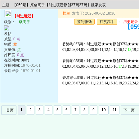
主题 : 【059期】原创高手【时过境迁原创37码37码】独家发表
楼主
发表于: 2026-06-02 18:36
【时过境迁】
签到赚钱
打赏高手
u
历史记录
级别：
一级高手
【0
发帖:
威望:
0 点
香港彩057期：时过境迁★★★原创37码★★★
铜币:
枚
贡献值:
点
01,02,03,04,05,06,08,09,11,12,14,15,16,17,
18
,19,2
好评度:
0 点
在线时间: 0(时)
香港彩058期：时过境迁★★★原创37码★★★
注册时间:
1970-01-01
02,03,04,05,06,07,09,10,12,13,15,16,
17
,18,19,20,2
最后登录:
1970-01-01
香港彩059期：时过境迁★★★原创37码★★★
01,02,06,07,09,10,11,12,13,14,16,18,19,20,22,24,2
1
2
3
4
5
6
7
8
9
10
11
首页
下一页