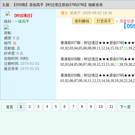
主题 : 【059期】原创高手【时过境迁原创37码37码】独家发表
楼主
发表于: 2026-06-02 18:36
【时过境迁】
签到赚钱
打赏高手
u
历史记录
级别：
一级高手
【0
发帖:
威望:
0 点
香港彩057期：时过境迁★★★原创37码★★★
铜币:
枚
贡献值:
点
01,02,03,04,05,06,08,09,11,12,14,15,16,17,
18
,19,2
好评度:
0 点
在线时间: 0(时)
香港彩058期：时过境迁★★★原创37码★★★
注册时间:
1970-01-01
02,03,04,05,06,07,09,10,12,13,15,16,
17
,18,19,20,2
最后登录:
1970-01-01
香港彩059期：时过境迁★★★原创37码★★★
01,02,06,07,09,10,11,12,13,14,16,18,19,20,22,24,2
1
2
3
4
5
6
7
8
9
10
11
首页
下一页