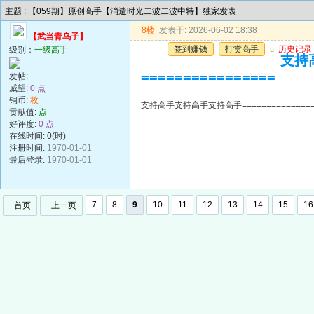
主题 : 【059期】原创高手【消遣时光二波二波中特】独家发表
8楼
发表于: 2026-06-02 18:38
【武当青乌子】
签到赚钱
打赏高手
u
历史记录
级别：
一级高手
支持高
================
发帖:
威望:
0 点
铜币:
枚
支持高手支持高手支持高手=================
贡献值:
点
好评度:
0 点
在线时间: 0(时)
注册时间:
1970-01-01
最后登录:
1970-01-01
7
8
9
10
11
12
13
14
15
16
首页
上一页