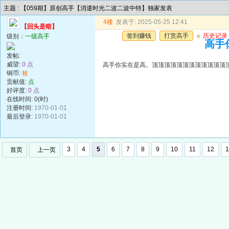
主题 : 【059期】原创高手【消遣时光二波二波中特】独家发表
4楼
发表于: 2025-05-25 12:41
【回头是暗】
签到赚钱
打赏高手
u
历史记录
级别：
一级高手
高手
发帖:
威望:
0 点
高手你实在是高。顶顶顶顶顶顶顶顶顶顶顶顶
铜币:
枚
贡献值:
点
好评度:
0 点
在线时间: 0(时)
注册时间:
1970-01-01
最后登录:
1970-01-01
3
4
5
6
7
8
9
10
11
12
1
首页
上一页