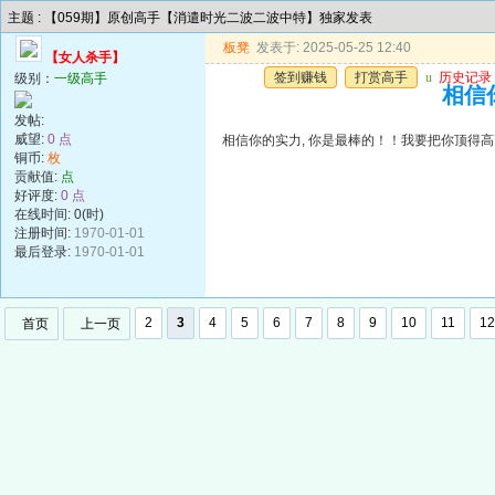
主题 : 【059期】原创高手【消遣时光二波二波中特】独家发表
板凳
发表于: 2025-05-25 12:40
【女人杀手】
签到赚钱
打赏高手
u
历史记录
级别：
一级高手
相信
发帖:
威望:
0 点
相信你的实力, 你是最棒的！！我要把你顶得高
铜币:
枚
贡献值:
点
好评度:
0 点
在线时间: 0(时)
注册时间:
1970-01-01
最后登录:
1970-01-01
2
3
4
5
6
7
8
9
10
11
12
首页
上一页