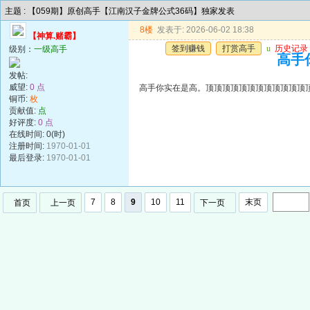
主题 : 【059期】原创高手【江南汉子金牌公式36码】独家发表
8楼
发表于: 2026-06-02 18:38
【神算.赌霸】
签到赚钱
打赏高手
u
历史记录
级别：
一级高手
高手
发帖:
威望:
0 点
高手你实在是高。顶顶顶顶顶顶顶顶顶顶顶顶
铜币:
枚
贡献值:
点
好评度:
0 点
在线时间: 0(时)
注册时间:
1970-01-01
最后登录:
1970-01-01
7
8
9
10
11
末页
首页
上一页
下一页