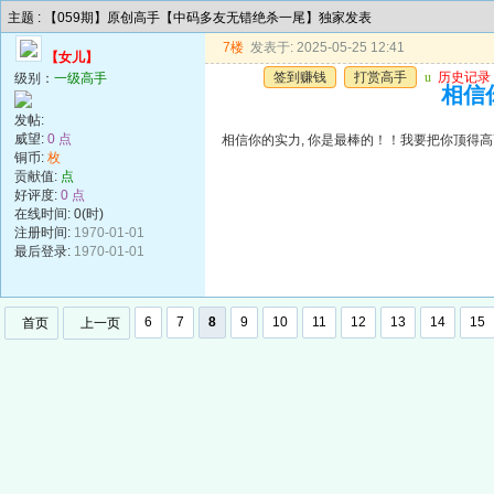
主题 : 【059期】原创高手【中码多友无错绝杀一尾】独家发表
7楼
发表于: 2025-05-25 12:41
【女儿】
签到赚钱
打赏高手
u
历史记录
级别：
一级高手
相信
发帖:
威望:
0 点
相信你的实力, 你是最棒的！！我要把你顶得
铜币:
枚
贡献值:
点
好评度:
0 点
在线时间: 0(时)
注册时间:
1970-01-01
最后登录:
1970-01-01
6
7
8
9
10
11
12
13
14
15
首页
上一页