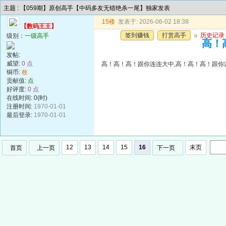
主题 : 【059期】原创高手【中码多友无错绝杀一尾】独家发表
15楼
发表于: 2026-06-02 18:38
【数码王王】
签到赚钱
打赏高手
u
历史记录
级别：
一级高手
高！
发帖:
威望:
0 点
高！高！高！跟你连连大中,高！高！高！跟你
铜币:
枚
贡献值:
点
好评度:
0 点
在线时间: 0(时)
注册时间:
1970-01-01
最后登录:
1970-01-01
12
13
14
15
16
末页
首页
上一页
下一页