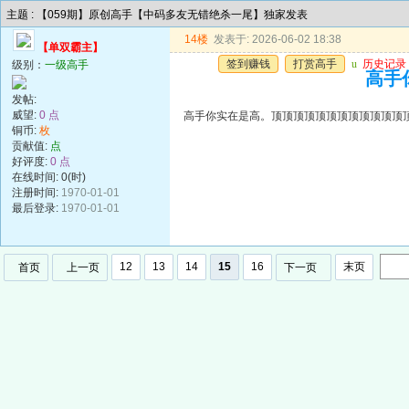
主题 : 【059期】原创高手【中码多友无错绝杀一尾】独家发表
14楼
发表于: 2026-06-02 18:38
【单双霸主】
签到赚钱
打赏高手
u
历史记录
级别：
一级高手
高手
发帖:
威望:
0 点
高手你实在是高。顶顶顶顶顶顶顶顶顶顶顶顶
铜币:
枚
贡献值:
点
好评度:
0 点
在线时间: 0(时)
注册时间:
1970-01-01
最后登录:
1970-01-01
12
13
14
15
16
末页
首页
上一页
下一页