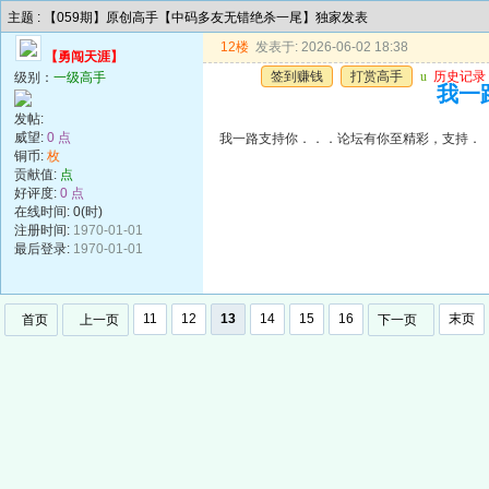
主题 : 【059期】原创高手【中码多友无错绝杀一尾】独家发表
12楼
发表于: 2026-06-02 18:38
【勇闯天涯】
签到赚钱
打赏高手
u
历史记录
级别：
一级高手
我一
发帖:
威望:
0 点
我一路支持你．．．论坛有你至精彩，支持．
铜币:
枚
贡献值:
点
好评度:
0 点
在线时间: 0(时)
注册时间:
1970-01-01
最后登录:
1970-01-01
11
12
13
14
15
16
末页
首页
上一页
下一页