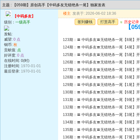
主题 : 【059期】原创高手【中码多友无错绝杀一尾】独家发表
楼主
发表于: 2026-06-02 18:36
【中码多友】
签到赚钱
打赏高手
u
历史记录
级别：
一级高手
【0
发帖:
威望:
0 点
123期：〓 中码多友〓无错绝杀一尾【8尾】开
铜币:
枚
124期：〓 中码多友〓无错绝杀一尾【4尾】开
贡献值:
点
125期：〓 中码多友〓无错绝杀一尾【5尾】开
好评度:
0 点
在线时间: 0(时)
126期：〓 中码多友〓无错绝杀一尾【8尾】开
注册时间:
1970-01-01
127期：〓 中码多友〓无错绝杀一尾【8尾】开
最后登录:
1970-01-01
128期：〓 中码多友〓无错绝杀一尾【6尾】开
129期：〓 中码多友〓无错绝杀一尾【1尾】开
130期：〓 中码多友〓无错绝杀一尾【6尾】开
131期：〓 中码多友〓无错绝杀一尾【9尾】开
132期：〓 中码多友〓无错绝杀一尾【5尾】开
133期：〓 中码多友〓无错绝杀一尾【3尾】开
134期：〓 中码多友〓无错绝杀一尾【8尾】开
135期：〓 中码多友〓无错绝杀一尾【5尾】开
136期：〓 中码多友〓无错绝杀一尾【7尾】开