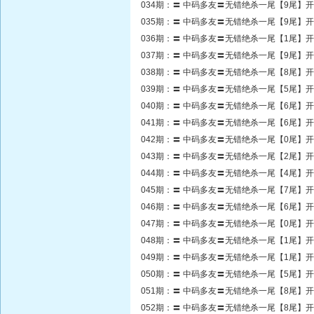
034期：〓 中码多友〓无错绝杀一尾【9尾】开
035期：〓 中码多友〓无错绝杀一尾【9尾】开
036期：〓 中码多友〓无错绝杀一尾【1尾】开
037期：〓 中码多友〓无错绝杀一尾【9尾】开
038期：〓 中码多友〓无错绝杀一尾【8尾】开
039期：〓 中码多友〓无错绝杀一尾【5尾】开
040期：〓 中码多友〓无错绝杀一尾【6尾】开
041期：〓 中码多友〓无错绝杀一尾【6尾】开
042期：〓 中码多友〓无错绝杀一尾【0尾】开
043期：〓 中码多友〓无错绝杀一尾【2尾】开
044期：〓 中码多友〓无错绝杀一尾【4尾】开
045期：〓 中码多友〓无错绝杀一尾【7尾】开
046期：〓 中码多友〓无错绝杀一尾【6尾】开
047期：〓 中码多友〓无错绝杀一尾【0尾】开
048期：〓 中码多友〓无错绝杀一尾【1尾】开
049期：〓 中码多友〓无错绝杀一尾【1尾】开
050期：〓 中码多友〓无错绝杀一尾【5尾】开
051期：〓 中码多友〓无错绝杀一尾【8尾】开
052期：〓 中码多友〓无错绝杀一尾【8尾】开