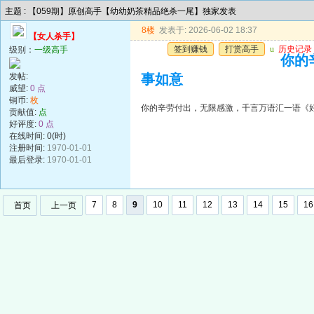
主题 : 【059期】原创高手【幼幼奶茶精品绝杀一尾】独家发表
8楼
发表于: 2026-06-02 18:37
【女人杀手】
签到赚钱
打赏高手
u
历史记录
级别：
一级高手
你的
发帖:
事如意
威望:
0 点
铜币:
枚
你的辛劳付出，无限感激，千言万语汇一语《
贡献值:
点
好评度:
0 点
在线时间: 0(时)
注册时间:
1970-01-01
最后登录:
1970-01-01
7
8
9
10
11
12
13
14
15
16
首页
上一页