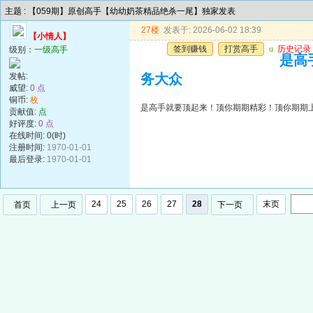
主题 : 【059期】原创高手【幼幼奶茶精品绝杀一尾】独家发表
27楼
发表于: 2026-06-02 18:39
【小情人】
签到赚钱
打赏高手
u
历史记录
级别：
一级高手
是高
发帖:
务大众
威望:
0 点
铜币:
枚
是高手就要顶起来！顶你期期精彩！顶你期期
贡献值:
点
好评度:
0 点
在线时间: 0(时)
注册时间:
1970-01-01
最后登录:
1970-01-01
24
25
26
27
28
末页
首页
上一页
下一页