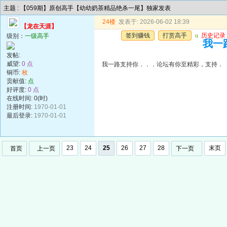
主题 : 【059期】原创高手【幼幼奶茶精品绝杀一尾】独家发表
24楼
发表于: 2026-06-02 18:39
【龙在天涯】
签到赚钱
打赏高手
u
历史记录
级别：
一级高手
我一
发帖:
威望:
0 点
我一路支持你．．．论坛有你至精彩，支持．
铜币:
枚
贡献值:
点
好评度:
0 点
在线时间: 0(时)
注册时间:
1970-01-01
最后登录:
1970-01-01
23
24
25
26
27
28
末页
首页
上一页
下一页