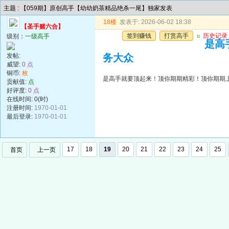
主题 : 【059期】原创高手【幼幼奶茶精品绝杀一尾】独家发表
18楼
发表于: 2026-06-02 18:38
【圣手赌六合】
签到赚钱
打赏高手
u
历史记录
级别：
一级高手
是高
发帖:
务大众
威望:
0 点
铜币:
枚
是高手就要顶起来！顶你期期精彩！顶你期期
贡献值:
点
好评度:
0 点
在线时间: 0(时)
注册时间:
1970-01-01
最后登录:
1970-01-01
17
18
19
20
21
22
23
24
25
首页
上一页