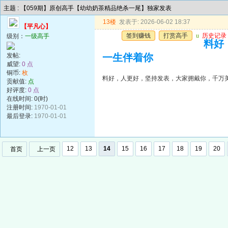
主题 : 【059期】原创高手【幼幼奶茶精品绝杀一尾】独家发表
13楼
发表于: 2026-06-02 18:37
【平凡心】
签到赚钱
打赏高手
u
历史记录
级别：
一级高手
料好
发帖:
一生伴着你
威望:
0 点
铜币:
枚
料好，人更好，坚持发表，大家拥戴你，千万
贡献值:
点
好评度:
0 点
在线时间: 0(时)
注册时间:
1970-01-01
最后登录:
1970-01-01
12
13
14
15
16
17
18
19
20
首页
上一页