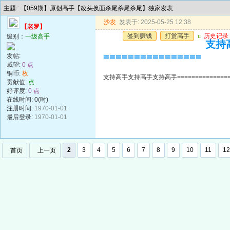
主题 : 【059期】原创高手【改头换面杀尾杀尾杀尾】独家发表
沙发
发表于: 2025-05-25 12:38
【老罗】
签到赚钱
打赏高手
u
历史记录
级别：
一级高手
支持高
================
发帖:
威望:
0 点
铜币:
枚
支持高手支持高手支持高手=================
贡献值:
点
好评度:
0 点
在线时间: 0(时)
注册时间:
1970-01-01
最后登录:
1970-01-01
2
3
4
5
6
7
8
9
10
11
12
首页
上一页