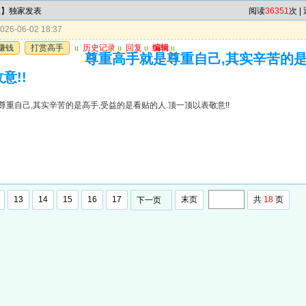
尾】独家发表
阅读
36351
次 |
26-06-02 18:37
赚钱
打赏高手
u
历史记录
u
回复
u
编辑
u
尊重高手就是尊重自己,其实辛苦的是
意!!
尊重自己,其实辛苦的是高手,受益的是看贴的人.顶一顶以表敬意!!
13
14
15
16
17
末页
共
18
页
下一页