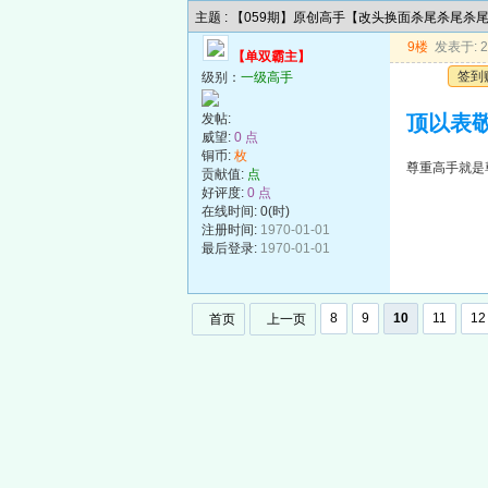
主题 : 【059期】原创高手【改头换面杀尾杀尾杀
9楼
发表于: 20
【单双霸主】
签到
级别：
一级高手
发帖:
顶以表敬
威望:
0 点
铜币:
枚
尊重高手就是
贡献值:
点
好评度:
0 点
在线时间: 0(时)
注册时间:
1970-01-01
最后登录:
1970-01-01
8
9
10
11
12
首页
上一页