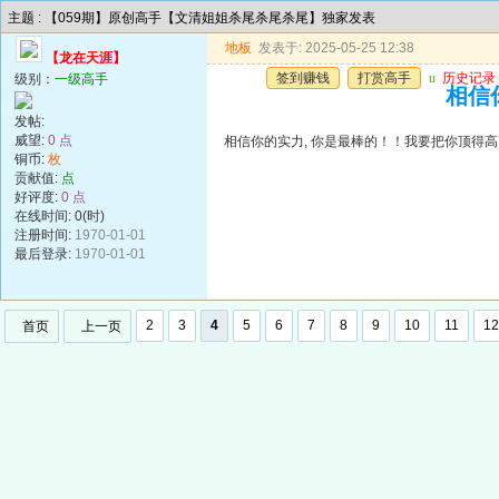
主题 : 【059期】原创高手【文清姐姐杀尾杀尾杀尾】独家发表
地板
发表于: 2025-05-25 12:38
【龙在天涯】
签到赚钱
打赏高手
u
历史记录
级别：
一级高手
相信你
发帖:
威望:
0 点
相信你的实力, 你是最棒的！！我要把你顶得高高的..
铜币:
枚
贡献值:
点
好评度:
0 点
在线时间: 0(时)
注册时间:
1970-01-01
最后登录:
1970-01-01
2
3
4
5
6
7
8
9
10
11
12
首页
上一页