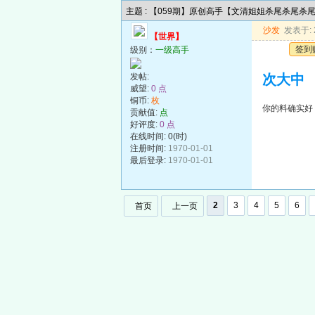
主题 : 【059期】原创高手【文清姐姐杀尾杀尾杀
沙发
发表于: 2
【世界】
签到
级别：
一级高手
发帖:
次大中
威望:
0 点
铜币:
枚
你的料确实好
贡献值:
点
好评度:
0 点
在线时间: 0(时)
注册时间:
1970-01-01
最后登录:
1970-01-01
2
3
4
5
6
首页
上一页