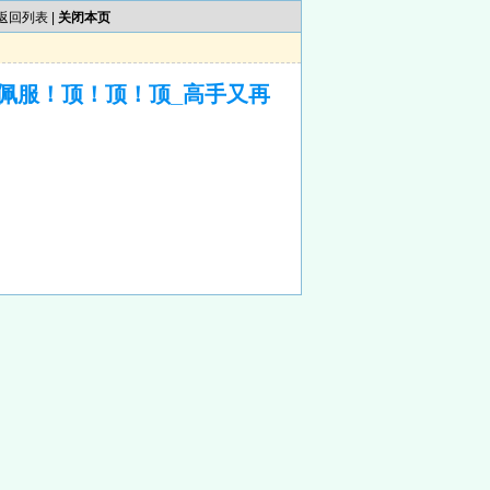
返回列表
|
关闭本页
佩服！顶！顶！顶_高手又再