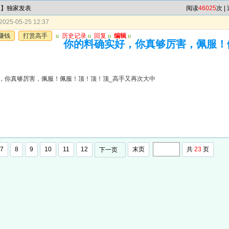
尾】独家发表
阅读
46025
次 |
025-05-25 12:37
赚钱
打赏高手
u
历史记录
u
回复
u
编辑
u
你的料确实好，你真够厉害，佩服！
，你真够厉害，佩服！佩服！顶！顶！顶_高手又再次大中
7
8
9
10
11
12
末页
共
23
页
下一页