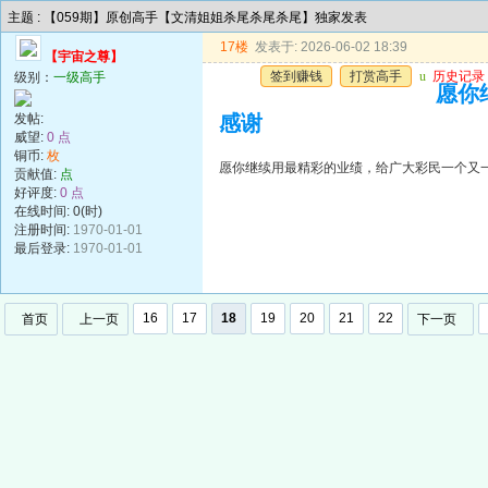
主题 : 【059期】原创高手【文清姐姐杀尾杀尾杀尾】独家发表
17楼
发表于: 2026-06-02 18:39
【宇宙之尊】
签到赚钱
打赏高手
u
历史记录
级别：
一级高手
愿你
发帖:
感谢
威望:
0 点
铜币:
枚
愿你继续用最精彩的业绩，给广大彩民一个又
贡献值:
点
好评度:
0 点
在线时间: 0(时)
注册时间:
1970-01-01
最后登录:
1970-01-01
16
17
18
19
20
21
22
首页
上一页
下一页