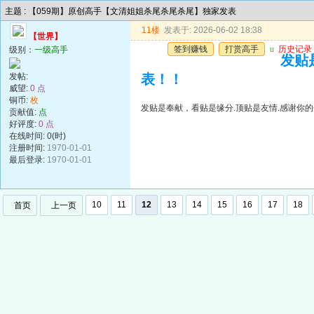
主题 : 【059期】原创高手【文清姐姐杀尾杀尾杀尾】独家发表
11楼
发表于: 2026-06-02 18:38
【世界】
签到赚钱
打赏高手
u
历史记录
级别：
一级高手
发贴
发帖:
表！！
威望:
0 点
铜币:
枚
发贴是奉献，看贴是缘分.顶贴是友情.感谢你的
贡献值:
点
好评度:
0 点
在线时间: 0(时)
注册时间:
1970-01-01
最后登录:
1970-01-01
10
11
12
13
14
15
16
17
18
首页
上一页