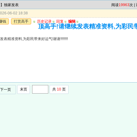
特】独家发表
阅读
19963
次 |
26-06-02 18:38
赚钱
打赏高手
u
历史记录
u
回复
u
编辑
u
顶高手!请继续发表精准资料,为彩民带来好
表精准资料,为彩民带来好运气!谢谢!!!!!!!!
末页
共
10
页
下一页