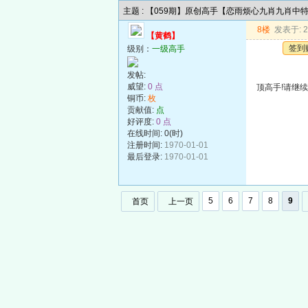
主题 : 【059期】原创高手【恋雨烦心九肖九肖中
8楼
发表于: 20
【黄鹤】
签到
级别：
一级高手
发帖:
威望:
0 点
顶高手!请继续发
铜币:
枚
贡献值:
点
好评度:
0 点
在线时间: 0(时)
注册时间:
1970-01-01
最后登录:
1970-01-01
5
6
7
8
9
首页
上一页